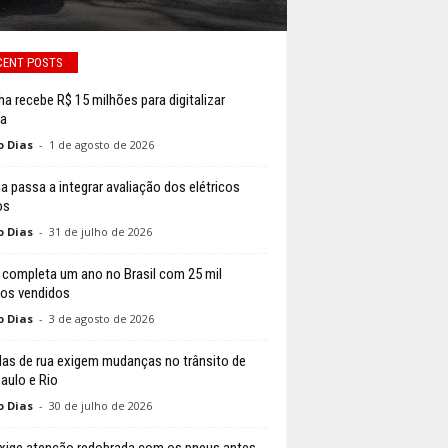
CENT POSTS
a recebe R$ 15 milhões para digitalizar
ca
o Dias
-
1 de agosto de 2026
ia passa a integrar avaliação dos elétricos
os
o Dias
-
31 de julho de 2026
 completa um ano no Brasil com 25 mil
los vendidos
o Dias
-
3 de agosto de 2026
das de rua exigem mudanças no trânsito de
aulo e Rio
o Dias
-
30 de julho de 2026
exige atenção redobrada com os pneus antes