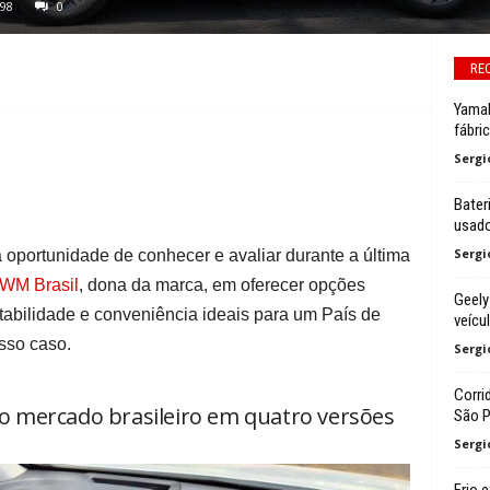
98
0
RE
Yamah
fábri
Sergi
Bater
usad
Sergi
 oportunidade de conhecer e avaliar durante a última
WM Brasil
, dona da marca, em oferecer opções
Geely
ntabilidade e conveniência ideais para um País de
veícu
sso caso.
Sergi
Corri
no mercado brasileiro em quatro versões
São P
Sergi
Frio 