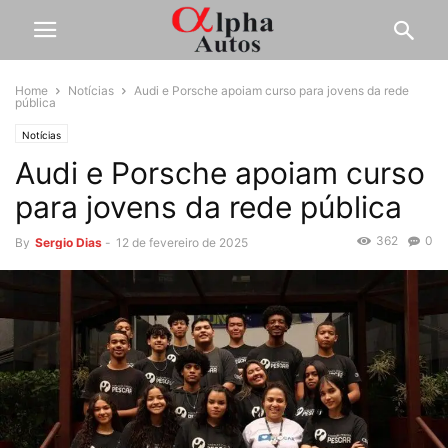
Home
Notícias
Audi e Porsche apoiam curso para jovens da rede
pública
Notícias
Audi e Porsche apoiam curso
para jovens da rede pública
362
0
By
Sergio Dias
-
12 de fevereiro de 2025