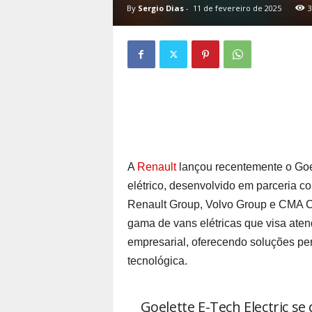
By
Sergio Dias
-
11 de fevereiro de 2025
3
A
Renault
lançou recentemente o Goel
elétrico, desenvolvido em parceria 
Renault Group, Volvo Group e CMA C
gama de vans elétricas que visa ate
empresarial, oferecendo soluções per
tecnológica.
Goelette E-Tech Electric se