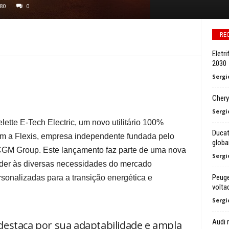
80
0
RE
Eletr
2030
Sergi
Chery
Sergi
ette E-Tech Electric, um novo utilitário 100%
Ducat
com a Flexis, empresa independente fundada pelo
globa
GM Group. Este lançamento faz parte de uma nova
Sergi
nder às diversas necessidades do mercado
Peuge
sonalizadas para a transição energética e
volta
Sergi
Audi 
 destaca por sua adaptabilidade e ampla