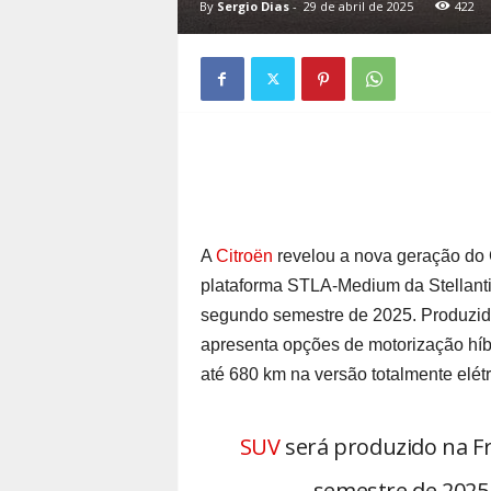
By
Sergio Dias
-
29 de abril de 2025
422
A
Citroën
revelou a nova geração do 
plataforma STLA-Medium da Stellanti
segundo semestre de 2025. Produzid
apresenta opções de motorização híb
até 680 km na versão totalmente elétr
SUV
será produzido na F
semestre de 2025 