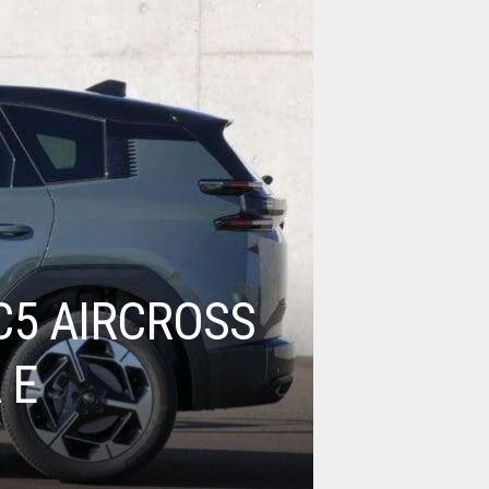
C5 AIRCROSS
 E