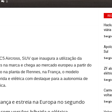
0
RE
Hacka
viária
Sergi
Apolo
Sul
Sergi
C5 Aircross, SUV que inaugura a utilização da
s na marca e chega ao mercado europeu a partir do
ZF al
o na planta de Rennes, na França, o modelo
elétri
rida e elétrica com destaque para a autonomia de
Sergi
ica.
Carme
volta
rança e estreia na Europa no segundo
Sergi
com versões híbrida e elétrica
Volvo