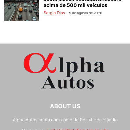
acima de 500 mil veículos
Sergio Dias
-
9 de agosto de 2026
ABOUT US
Alpha Autos conta com apoio do
Portal Hortolândia