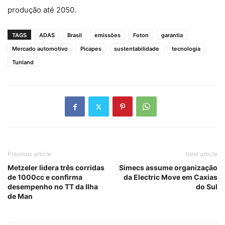
produção até 2050.
TAGS
ADAS
Brasil
emissões
Foton
garantia
Mercado automotivo
Picapes
sustentabilidade
tecnologia
Tunland
Previous article
Next article
Metzeler lidera três corridas
Simecs assume organização
de 1000cc e confirma
da Electric Move em Caxias
desempenho no TT da Ilha
do Sul
de Man