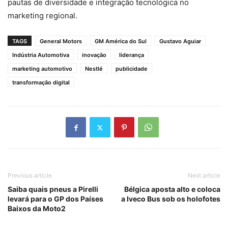
pautas de diversidade e integração tecnológica no
marketing regional.
TAGS
General Motors
GM América do Sul
Gustavo Aguiar
Indústria Automotiva
inovação
liderança
marketing automotivo
Nestlé
publicidade
transformação digital
Previous article
Next article
Saiba quais pneus a Pirelli
Bélgica aposta alto e coloca
levará para o GP dos Países
a Iveco Bus sob os holofotes
Baixos da Moto2