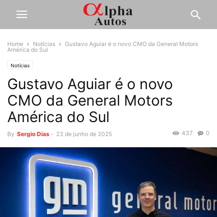
Home
Notícias
Gustavo Aguiar é o novo CMO da General Motors
América do Sul
Notícias
Gustavo Aguiar é o novo
CMO da General Motors
América do Sul
437
0
By
Sergio Dias
-
23 de junho de 2025