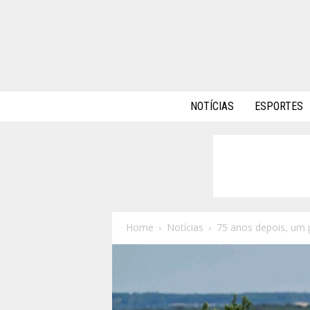
A
NOTÍCIAS
ESPORTES
l
p
h
a
A
u
t
o
Home
Notícias
75 anos depois, um p
s