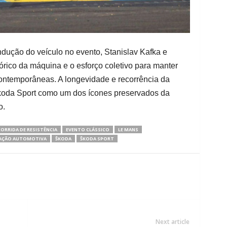
dução do veículo no evento, Stanislav Kafka e
órico da máquina e o esforço coletivo para manter
ontemporâneas. A longevidade e recorrência da
Škoda Sport como um dos ícones preservados da
o.
ORRIDA DE RESISTÊNCIA
EVENTO CLÁSSICO
LE MANS
AÇÃO AUTOMOTIVA
ŠKODA
ŠKODA SPORT
Next article