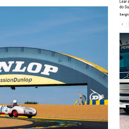
Lear 
do Su
Sergi