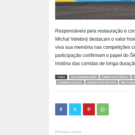
Responsáveis pela restauração e con
Michal Velebný destacam o valor hist
viva sua memória nas competições c
participação confirmam o papel do 
história das corridas de longa duraçã
TAGS
AUTOMOBILISMO
CARRO HISTÓRICO
C
LE MANS CLASSIC
LEGADO ESPORTIVO
RESTAUR
Previous article