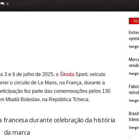
0
RE
Entre
oper
Sergi
Merca
vendi
Sergi
s 3 e 6 de julho de 2025, o
Škoda
Sport, veículo
rrer o circuito de Le Mans, na França, durante a
Fabri
participação fez parte das comemorações pelos 130
veícu
m Mladá Boleslav, na República Tcheca.
Sergi
Brasi
ta francesa durante celebração da história
trâns
Sergi
da marca