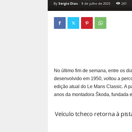
By
Sergio Dias
-
8 de julho de 2025
261
No último fim de semana, entre os dia
desenvolvido em 1950, voltou a perco
edição atual do Le Mans Classic. A 
anos da montadora Škoda, fundada e
Veículo tcheco retorna à pis