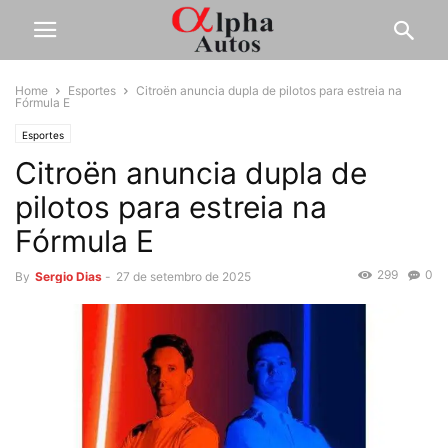
Home
Esportes
Citroën anuncia dupla de pilotos para estreia na
Fórmula E
Esportes
Citroën anuncia dupla de
pilotos para estreia na
Fórmula E
299
0
By
Sergio Dias
-
27 de setembro de 2025