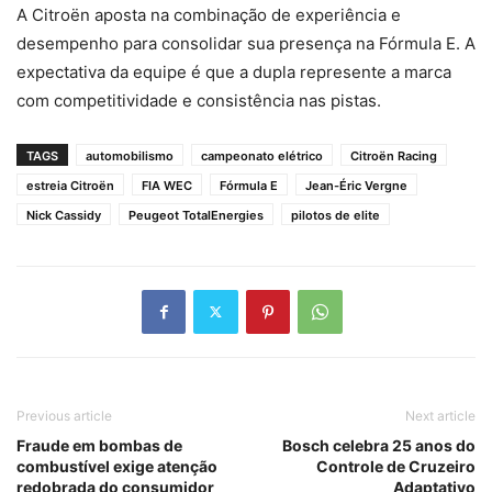
A Citroën aposta na combinação de experiência e
desempenho para consolidar sua presença na Fórmula E. A
expectativa da equipe é que a dupla represente a marca
com competitividade e consistência nas pistas.
TAGS
automobilismo
campeonato elétrico
Citroën Racing
estreia Citroën
FIA WEC
Fórmula E
Jean-Éric Vergne
Nick Cassidy
Peugeot TotalEnergies
pilotos de elite
Previous article
Next article
Fraude em bombas de
Bosch celebra 25 anos do
combustível exige atenção
Controle de Cruzeiro
redobrada do consumidor
Adaptativo