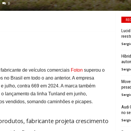
0
RE
Lucid
reest
Sergi
Híbri
autom
Sergi
fabricante de veículos comerciais
Foton
superou o
s no Brasil em todo o ano anterior. A empresa
Move 
 e julho, contra 669 em 2024. A marca também
pesa
 o lançamento da linha Tunland em junho,
Sergi
los vendidos, somando caminhões e picapes.
Audi 
no s
rodutos, fabricante projeta crescimento
Sergi