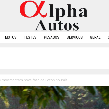
MOTOS
TESTES
PESADOS
SERVIÇOS
GERAL
s movimentam nova fase da Foton no País