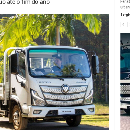
uo até o fim do ano
Fenat
urban
Sergi