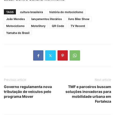
TAGS
cultura brasileira
história do motociclismo
João Mendes
lançamentos literários
livro Bike Show
Motociclismo
MotoStory
QR Code
TV Record
Yamaha do Brasil
Previous article
Next article
Governo regulamenta nova
TMF e parceiros buscam
tributação de veículos pelo
soluções inovadoras para
programa Mover
mobilidade urbana em
Fortaleza