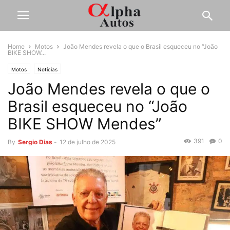
Home
Motos
João Mendes revela o que o Brasil esqueceu no “João
BIKE SHOW...
Motos
Notícias
João Mendes revela o que o
Brasil esqueceu no “João
BIKE SHOW Mendes”
391
0
By
Sergio Dias
-
12 de julho de 2025