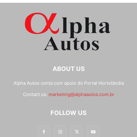
ABOUT US
Alpha Autos conta com apoio do
Portal Hortolândia
Contact us:
marketing@alphaautos.com.br
FOLLOW US