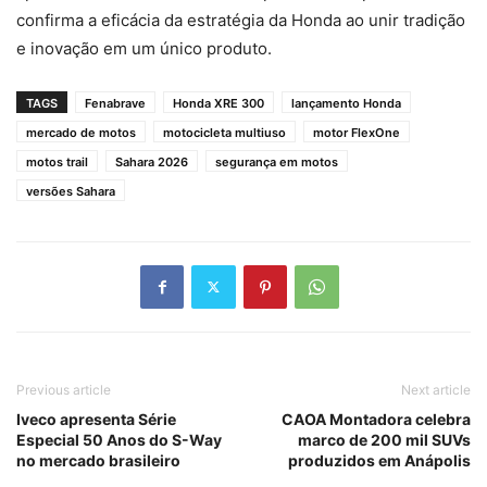
confirma a eficácia da estratégia da Honda ao unir tradição
e inovação em um único produto.
TAGS
Fenabrave
Honda XRE 300
lançamento Honda
mercado de motos
motocicleta multiuso
motor FlexOne
motos trail
Sahara 2026
segurança em motos
versões Sahara
Previous article
Next article
Iveco apresenta Série
CAOA Montadora celebra
Especial 50 Anos do S-Way
marco de 200 mil SUVs
no mercado brasileiro
produzidos em Anápolis