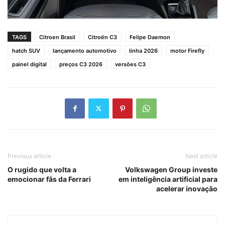
TAGS
Citroen Brasil
Citroën C3
Felipe Daemon
hatch SUV
lançamento automotivo
linha 2026
motor Firefly
painel digital
preços C3 2026
versões C3
Previous article
Next article
O rugido que volta a
Volkswagen Group investe
emocionar fãs da Ferrari
em inteligência artificial para
acelerar inovação