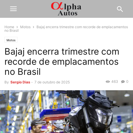
Home
Motos
Bajaj encerra trimestre com recorde de emplacamentos
no Brasil
Motos
Bajaj encerra trimestre com
recorde de emplacamentos
no Brasil
463
0
By
Sergio Dias
-
7 de outubro de 2025