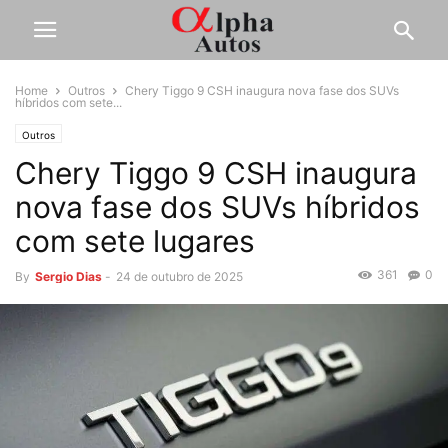
Home
Outros
Chery Tiggo 9 CSH inaugura nova fase dos SUVs
híbridos com sete...
Outros
Chery Tiggo 9 CSH inaugura
nova fase dos SUVs híbridos
com sete lugares
361
0
By
Sergio Dias
-
24 de outubro de 2025