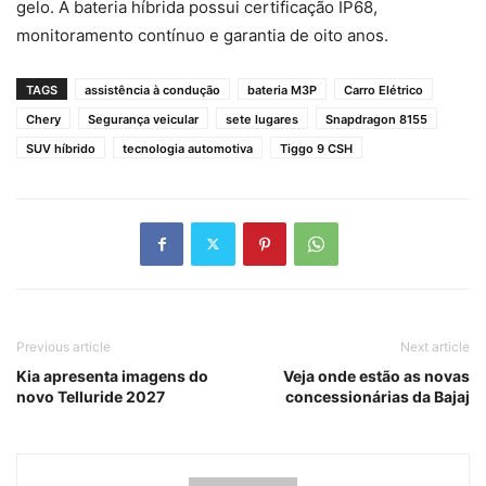
gelo. A bateria híbrida possui certificação IP68,
monitoramento contínuo e garantia de oito anos.
TAGS
assistência à condução
bateria M3P
Carro Elétrico
Chery
Segurança veicular
sete lugares
Snapdragon 8155
SUV híbrido
tecnologia automotiva
Tiggo 9 CSH
Previous article
Next article
Kia apresenta imagens do
Veja onde estão as novas
novo Telluride 2027
concessionárias da Bajaj