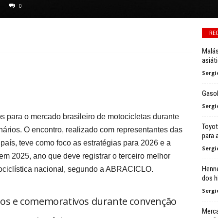
0
RE
Malás
asiát
Sergi
Gasol
Sergi
 para o mercado brasileiro de motocicletas durante
Toyot
rios. O encontro, realizado com representantes das
para 
aís, teve como foco as estratégias para 2026 e a
Sergi
m 2025, ano que deve registrar o terceiro melhor
Henne
otociclística nacional, segundo a ABRACICLO.
dos h
Sergi
itos e comemorativos durante convenção
Merca