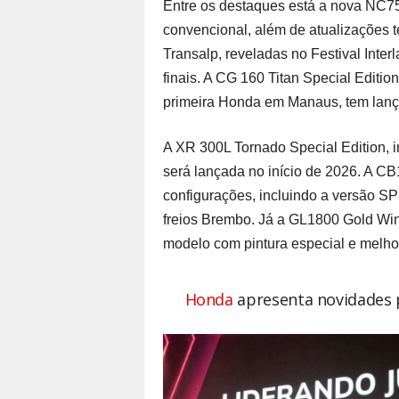
Entre os destaques está a nova NC7
convencional, além de atualizações 
Transalp, reveladas no Festival Inte
finais. A CG 160 Titan Special Editi
primeira Honda em Manaus, tem lança
A XR 300L Tornado Special Edition,
será lançada no início de 2026. A 
configurações, incluindo a versão SP
freios Brembo. Já a GL1800 Gold Win
modelo com pintura especial e melhor
Honda
apresenta novidades p