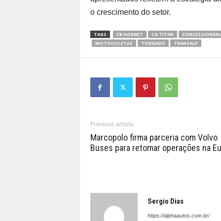
o crescimento do setor.
TAGS
CB HORNET
CG TITAN
CONCESSIONÁRI
MOTOCICLETAS
TORNADO
TRANSALP
Previous article
Marcopolo firma parceria com Volvo
Buses para retomar operações na E
Sergio Dias
https://alphaautos.com.br/