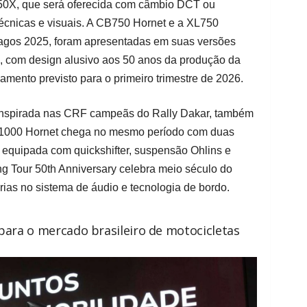
50X, que será oferecida com câmbio DCT ou
técnicas e visuais. A CB750 Hornet e a XL750
rlagos 2025, foram apresentadas em suas versões
on, com design alusivo aos 50 anos da produção da
mento previsto para o primeiro trimestre de 2026.
 inspirada nas CRF campeãs do Rally Dakar, também
CB1000 Hornet chega no mesmo período com duas
 equipada com quickshifter, suspensão Ohlins e
g Tour 50th Anniversary celebra meio século do
ias no sistema de áudio e tecnologia de bordo.
ara o mercado brasileiro de motocicletas