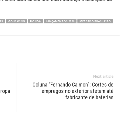
AS
GOLD WING
HONDA
LANÇAMENTOS 2026
MERCADO BRASILEIRO
Next article
Coluna “Fernando Calmon”: Cortes de
uropa
empregos no exterior afetam até
fabricante de baterias