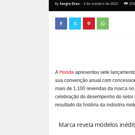
By
Sergio Dias
-
3 de outubro de 2025
335
A
Honda
apresentou sete lançamentos
sua convenção anual com concessioná
mais de 1.100 revendas da marca no p
celebração do desempenho do setor e
resultado da história da indústria m
Marca revela modelos inéd