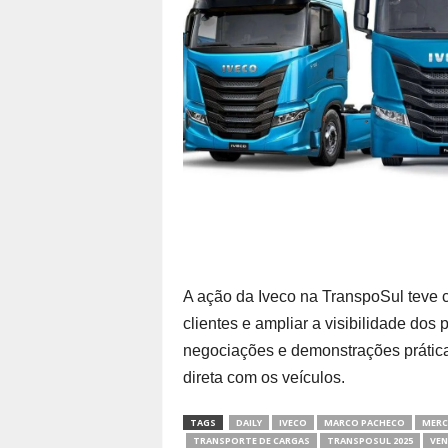
A ação da Iveco na TranspoSul teve c
clientes e ampliar a visibilidade dos 
negociações e demonstrações práticas
direta com os veículos.
TAGS
DAILY
IVECO
MARCO PACHECO
MERC
TRANSPORTE DE CARGAS
TRANSPOSUL 2025
VEN