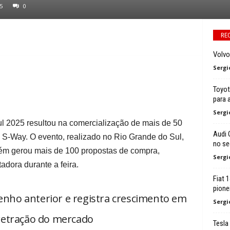
5
0
RE
Volvo
Sergi
Toyot
para 
Sergi
 2025 resultou na comercialização de mais de 50
Audi 
 S-Way. O evento, realizado no Rio Grande do Sul,
no s
mbém gerou mais de 100 propostas de compra,
Sergi
dora durante a feira.
Fiat 
pione
ho anterior e registra crescimento em
Sergi
retração do mercado
Tesla