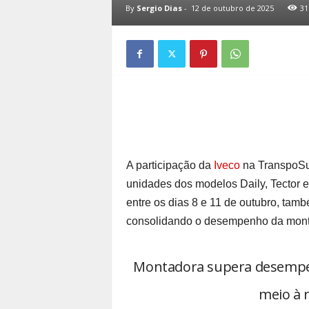
By
Sergio Dias
-
12 de outubro de 2025
31
A participação da
Iveco
na TranspoSul
unidades dos modelos Daily, Tector e
entre os dias 8 e 11 de outubro, ta
consolidando o desempenho da monta
Montadora supera desempen
meio à 