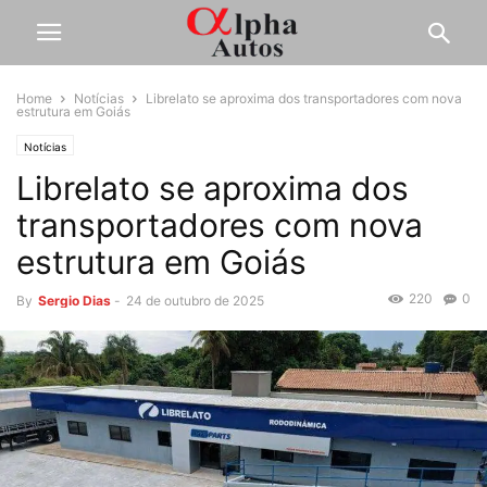
Home
Notícias
Librelato se aproxima dos transportadores com nova
estrutura em Goiás
Notícias
Librelato se aproxima dos
transportadores com nova
estrutura em Goiás
220
0
By
Sergio Dias
-
24 de outubro de 2025