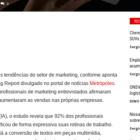
0
RE
Chevr
SUVs
Sergi
Empl
acumu
Sergi
s tendências do setor de marketing, conforme aponta
ng Report divulgado no portal de notícias
Metrópoles
.
ONSV 
ofissionais de marketing entrevistados afirmaram
logíst
 aumentaram as vendas nas próprias empresas.
DINO
Nissa
 (IA), o estudo revela que 92% dos profissionais
sobre
icou de forma expressiva suas rotinas de trabalho.
Sergi
á a conversão de textos em peças multimídia,