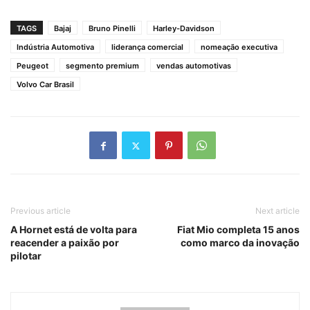
TAGS
Bajaj
Bruno Pinelli
Harley-Davidson
Indústria Automotiva
liderança comercial
nomeação executiva
Peugeot
segmento premium
vendas automotivas
Volvo Car Brasil
Previous article
Next article
A Hornet está de volta para
Fiat Mio completa 15 anos
reacender a paixão por
como marco da inovação
pilotar