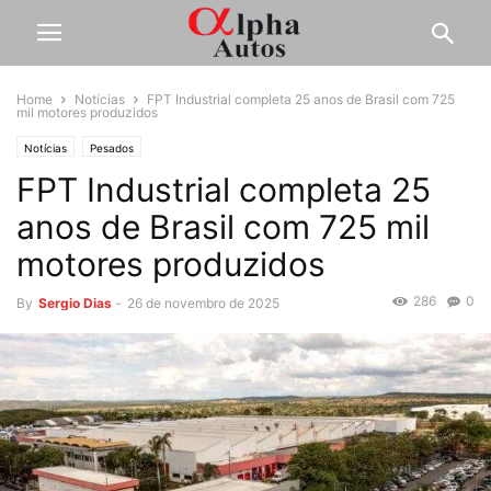
Home
Notícias
FPT Industrial completa 25 anos de Brasil com 725
mil motores produzidos
Notícias
Pesados
FPT Industrial completa 25
anos de Brasil com 725 mil
motores produzidos
286
0
By
Sergio Dias
-
26 de novembro de 2025