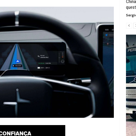
China
quest
Sergi