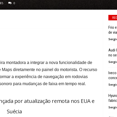
85
0
RE
Frio 
de via
Sergi
Audi 
no s
Sergi
ra montadora a integrar a nova funcionalidade de
e Maps diretamente no painel do motorista. O recurso
Iveco
sformar a experiência de navegação em rodovias
conce
sonoro para mudanças de faixa em tempo real.
Sergi
Hyunda
ançada por atualização remota nos EUA e
fabri
Sergi
Suécia