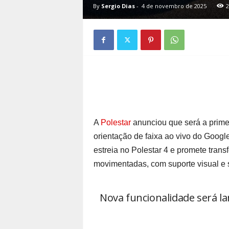
By
Sergio Dias
-
4 de novembro de 2025
2
A
Polestar
anunciou que será a primei
orientação de faixa ao vivo do Googl
estreia no Polestar 4 e promete tran
movimentadas, com suporte visual e 
Nova funcionalidade será l