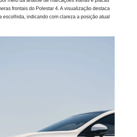
á por meio da análise de marcações viárias e placas
ras frontais do Polestar 4. A visualização destaca
ta escolhida, indicando com clareza a posição atual