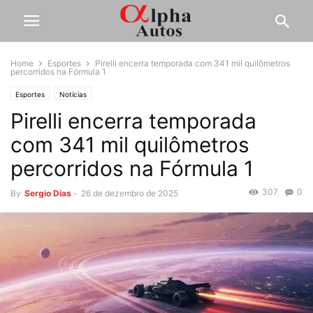
Home
Esportes
Pirelli encerra temporada com 341 mil quilômetros
percorridos na Fórmula 1
Esportes
Notícias
Pirelli encerra temporada
com 341 mil quilômetros
percorridos na Fórmula 1
307
0
By
Sergio Dias
-
26 de dezembro de 2025