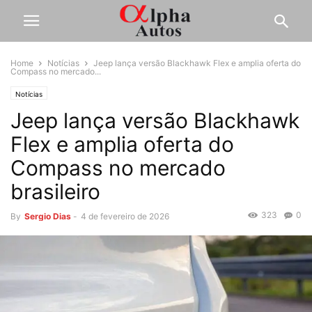
Home
Notícias
Jeep lança versão Blackhawk Flex e amplia oferta do
Compass no mercado...
Notícias
Jeep lança versão Blackhawk
Flex e amplia oferta do
Compass no mercado
brasileiro
323
0
By
Sergio Dias
-
4 de fevereiro de 2026