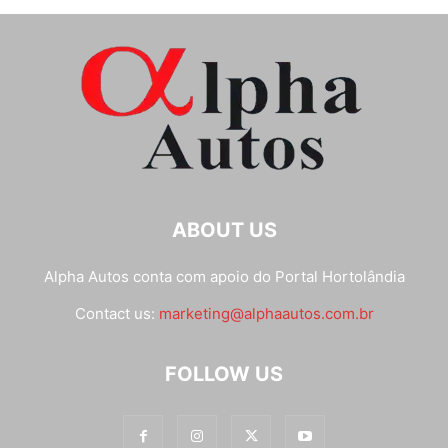
ABOUT US
Alpha Autos conta com apoio do
Portal Hortolândia
Contact us:
marketing@alphaautos.com.br
FOLLOW US