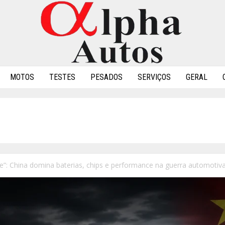
MOTOS
TESTES
PESADOS
SERVIÇOS
GERAL
”: China domina baterias, chips e performance na guerra automotiva.