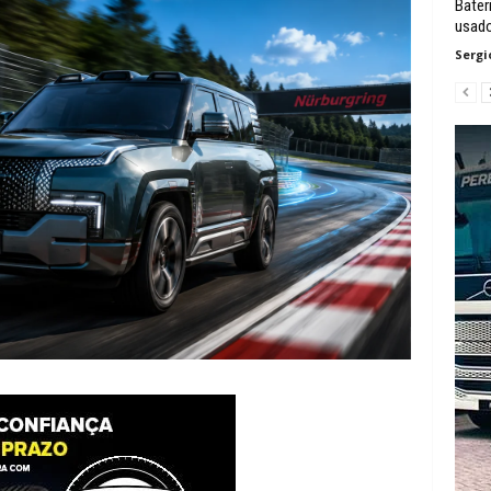
Bater
usad
Sergi