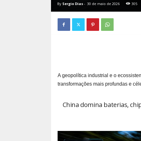
By
Sergio Dias
-
30 de maio de 2026
305
A geopolítica industrial e o ecossis
transformações mais profundas e céle
China domina baterias, ch