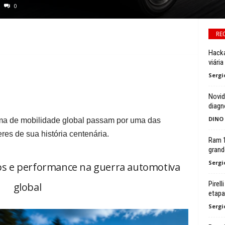
0
RE
Hacka
viária
Sergi
Novid
diagn
DINO
tema de mobilidade global passam por uma das
res de sua história centenária.
Ram 1
grand
Sergi
ips e performance na guerra automotiva
Pirel
global
etapa
Sergi