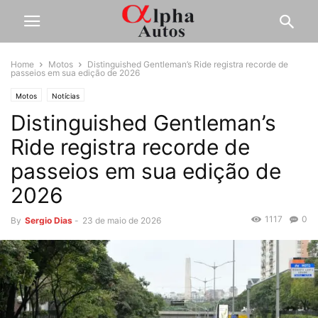
Home
Motos
Distinguished Gentleman’s Ride registra recorde de
passeios em sua edição de 2026
Motos
Notícias
Distinguished Gentleman’s
Ride registra recorde de
passeios em sua edição de
2026
1117
0
By
Sergio Dias
-
23 de maio de 2026