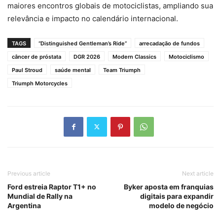
maiores encontros globais de motociclistas, ampliando sua
relevância e impacto no calendário internacional.
TAGS
“Distinguished Gentleman’s Ride”
arrecadação de fundos
câncer de próstata
DGR 2026
Modern Classics
Motociclismo
Paul Stroud
saúde mental
Team Triumph
Triumph Motorcycles
Previous article
Next article
Ford estreia Raptor T1+ no
Byker aposta em franquias
Mundial de Rally na
digitais para expandir
Argentina
modelo de negócio