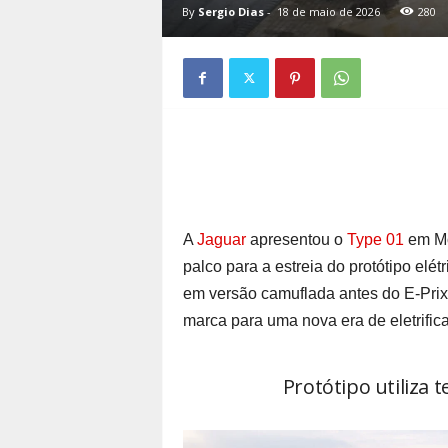
By
Sergio Dias
-
18 de maio de 2026
280
A
Jaguar
apresentou o
Type 01
em Môn
palco para a estreia do protótipo elé
em versão camuflada antes do E-Prix
marca para uma nova era de eletrific
Protótipo utiliza 