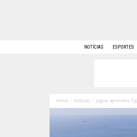
A
NOTÍCIAS
ESPORTES
l
p
h
a
A
u
t
o
Home
Notícias
Jaguar apresenta Ty
s