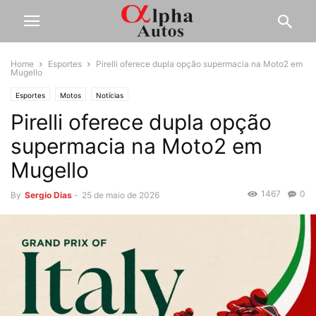
Home
Esportes
Pirelli oferece dupla opção supermacia na Moto2 em
Mugello
Esportes
Motos
Notícias
Pirelli oferece dupla opção
supermacia na Moto2 em
Mugello
1467
0
By
Sergio Dias
-
25 de maio de 2026