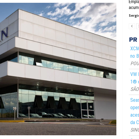
Empl
acumu
Sergi
XCMG
no Br
POUS
VW M
1® d
SÃO 
Seas
oper
aces
da C
SIN