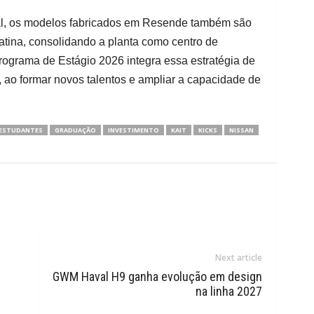
l, os modelos fabricados em Resende também são
atina, consolidando a planta como centro de
Programa de Estágio 2026 integra essa estratégia de
, ao formar novos talentos e ampliar a capacidade de
ESTUDANTES
GRADUAÇÃO
INVESTIMENTO
KAIT
KICKS
NISSAN
Next article
GWM Haval H9 ganha evolução em design
na linha 2027