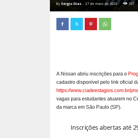
By
Sergio Dias
-
27 de maio de 2026
347
A Nissan abriu inscrições para o
Prog
cadastro disponível pelo link oficial 
https://www.ciadeestagios.com.br/pro
vagas para estudantes atuarem no Co
da marca em São Paulo (SP).
Inscrições abertas até 2