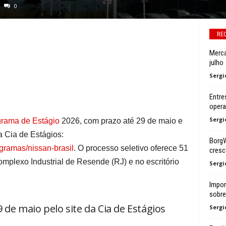
0
RE
Merca
julho
Sergi
Entre
oper
Sergi
rama de Estágio
2026, com prazo até 29 de maio e
da Cia de Estágios:
BorgW
gramas/nissan-brasil
. O processo seletivo oferece 51
cresc
mplexo Industrial de Resende (RJ) e no escritório
Sergi
Impor
sobre 
9 de maio pelo site da Cia de Estágios
Sergi