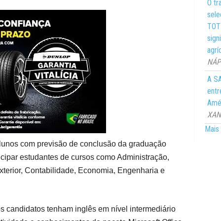
O tr
sele
TOTY
sign
agrí
NÁPO
A SA
entr
Amér
XANG
Mais 
alunos com previsão de conclusão da graduação
cipar estudantes de cursos como Administração,
erior, Contabilidade, Economia, Engenharia e
os candidatos tenham inglês em nível intermediário