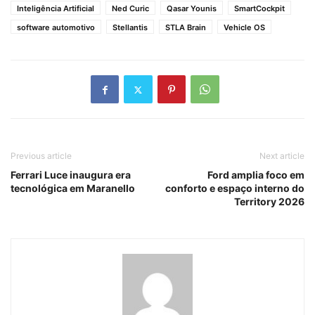
Inteligência Artificial
Ned Curic
Qasar Younis
SmartCockpit
software automotivo
Stellantis
STLA Brain
Vehicle OS
Previous article
Next article
Ferrari Luce inaugura era
Ford amplia foco em
tecnológica em Maranello
conforto e espaço interno do
Territory 2026