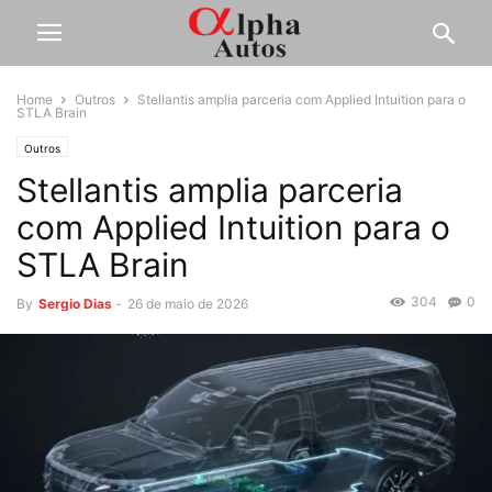
Home
Outros
Stellantis amplia parceria com Applied Intuition para o
STLA Brain
Outros
Stellantis amplia parceria
com Applied Intuition para o
STLA Brain
304
0
By
Sergio Dias
-
26 de maio de 2026