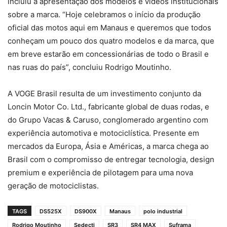
incluiu a apresentação dos modelos e vídeos institucionais
sobre a marca. “Hoje celebramos o início da produção
oficial das motos aqui em Manaus e queremos que todos
conheçam um pouco dos quatro modelos e da marca, que
em breve estarão em concessionárias de todo o Brasil e
nas ruas do país”, concluiu Rodrigo Moutinho.
A VOGE Brasil resulta de um investimento conjunto da
Loncin Motor Co. Ltd., fabricante global de duas rodas, e
do Grupo Vacas & Caruso, conglomerado argentino com
experiência automotiva e motociclística. Presente em
mercados da Europa, Ásia e Américas, a marca chega ao
Brasil com o compromisso de entregar tecnologia, design
premium e experiência de pilotagem para uma nova
geração de motociclistas.
TAGS
DS525X
DS900X
Manaus
polo industrial
Rodrigo Moutinho
Sedecti
SR3
SR4 MAX
Suframa