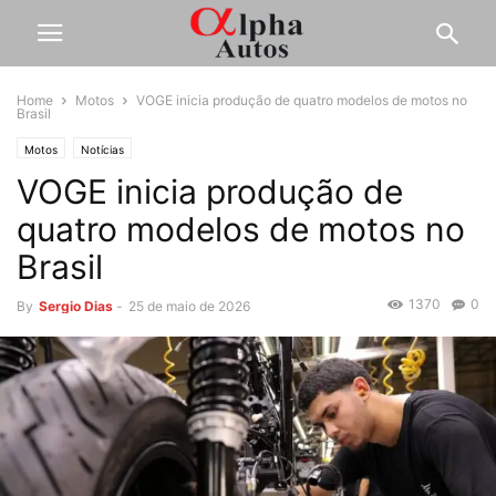
Home
Motos
VOGE inicia produção de quatro modelos de motos no
Brasil
Motos
Notícias
VOGE inicia produção de
quatro modelos de motos no
Brasil
1370
0
By
Sergio Dias
-
25 de maio de 2026