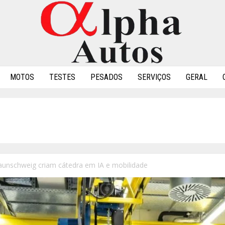
MOTOS
TESTES
PESADOS
SERVIÇOS
GERAL
unschweig criam cátedra em IA e mobilidade