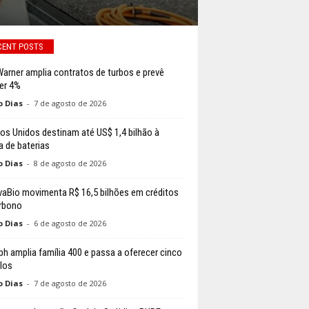
CENT POSTS
arner amplia contratos de turbos e prevê
er 4%
o Dias
-
7 de agosto de 2026
os Unidos destinam até US$ 1,4 bilhão à
a de baterias
o Dias
-
8 de agosto de 2026
aBio movimenta R$ 16,5 bilhões em créditos
rbono
o Dias
-
6 de agosto de 2026
ph amplia família 400 e passa a oferecer cinco
los
o Dias
-
7 de agosto de 2026