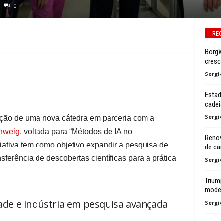
0
RE
BorgW
cresc
Sergi
Estad
cadei
Sergi
ção de uma nova cátedra em parceria com a
chweig
, voltada para “Métodos de IA no
Renov
iativa tem como objetivo expandir a pesquisa de
de ca
sferência de descobertas científicas para a prática
Sergi
Trium
mode
dade e indústria em pesquisa avançada
Sergi