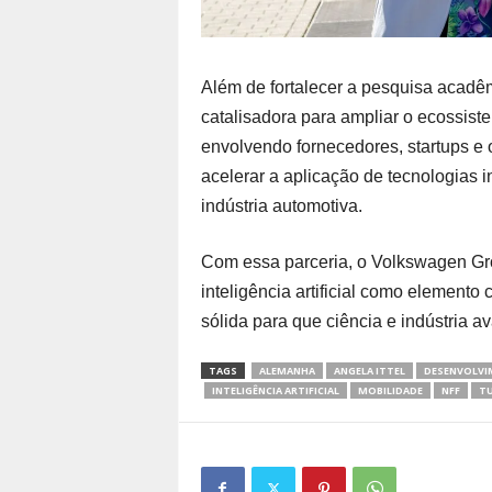
Além de fortalecer a pesquisa acadê
catalisadora para ampliar o ecossist
envolvendo fornecedores, startups e o
acelerar a aplicação de tecnologias 
indústria automotiva.
Com essa parceria, o Volkswagen Gr
inteligência artificial como elemento
sólida para que ciência e indústria a
TAGS
ALEMANHA
ANGELA ITTEL
DESENVOLVI
INTELIGÊNCIA ARTIFICIAL
MOBILIDADE
NFF
TU