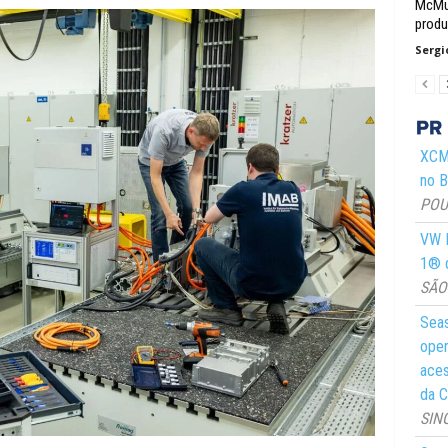
McMur
prod
Sergi
XCMG
no Br
POUS
VW M
1® d
SÃO 
Seas
oper
aces
da C
SIN