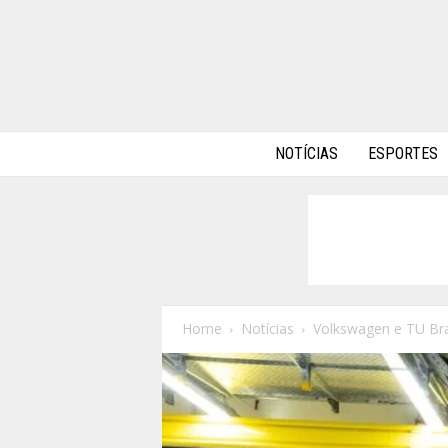
A
NOTÍCIAS
ESPORTES
l
p
h
a
A
u
t
o
Home
Notícias
Volkswagen e TU Bra
s