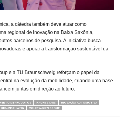
mica, a cátedra também deve atuar como
ema regional de inovação na Baixa Saxônia,
utros parceiros de pesquisa. A iniciativa busca
inovadoras e apoiar a transformação sustentável da
oup e a TU Braunschweig reforçam o papel da
 central na evolução da mobilidade, criando uma base
vancem juntas em direção ao futuro.
MENTO DE PRODUTOS
HAUKE STARS
INOVAÇÃO AUTOMOTIVA
 BRAUNSCHWEIG
VOLKSWAGEN GROUP