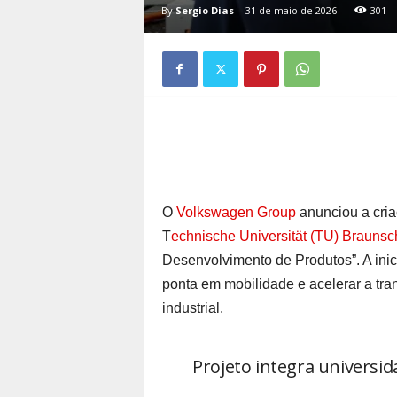
By
Sergio Dias
-
31 de maio de 2026
301
O
Volkswagen Group
anunciou a cria
T
echnische Universität (TU) Brauns
Desenvolvimento de Produtos”. A inic
ponta em mobilidade e acelerar a tran
industrial.
Projeto integra universi