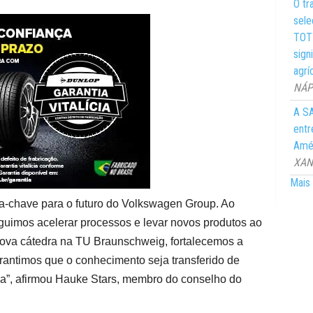
O tr
sele
TOTY
sign
agrí
NÁPO
A SA
entr
Amér
XANG
Mais 
ogia-chave para o futuro do Volkswagen Group. Ao
guimos acelerar processos e levar novos produtos ao
ova cátedra na TU Braunschweig, fortalecemos a
antimos que o conhecimento seja transferido de
ria”, afirmou Hauke Stars, membro do conselho do