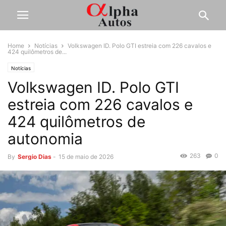
Home
Notícias
Volkswagen ID. Polo GTI estreia com 226 cavalos e
424 quilômetros de...
Notícias
Volkswagen ID. Polo GTI
estreia com 226 cavalos e
424 quilômetros de
autonomia
263
0
By
Sergio Dias
-
15 de maio de 2026