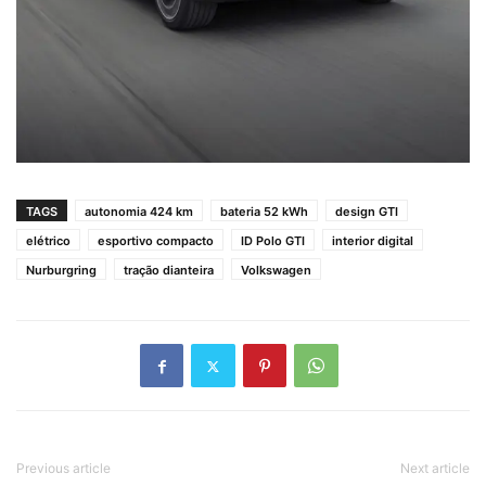
TAGS
autonomia 424 km
bateria 52 kWh
design GTI
elétrico
esportivo compacto
ID Polo GTI
interior digital
Nurburgring
tração dianteira
Volkswagen
Previous article
Next article