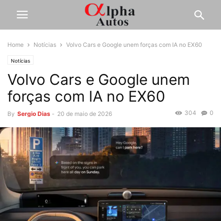
Home
Notícias
Volvo Cars e Google unem forças com IA no EX60
Notícias
Volvo Cars e Google unem
forças com IA no EX60
304
0
By
Sergio Dias
-
20 de maio de 2026