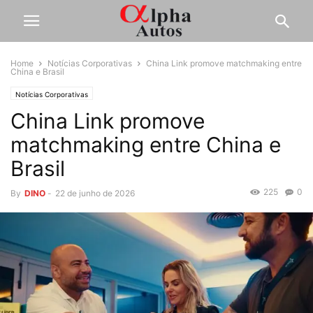
Home
Notícias Corporativas
China Link promove matchmaking entre
China e Brasil
Notícias Corporativas
China Link promove
matchmaking entre China e
Brasil
225
0
By
DINO
-
22 de junho de 2026