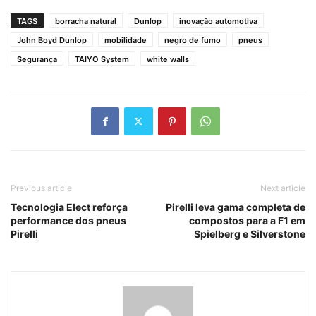
TAGS
borracha natural
Dunlop
inovação automotiva
John Boyd Dunlop
mobilidade
negro de fumo
pneus
Segurança
TAIYO System
white walls
Previous article
Next article
Tecnologia Elect reforça
Pirelli leva gama completa de
performance dos pneus
compostos para a F1 em
Pirelli
Spielberg e Silverstone