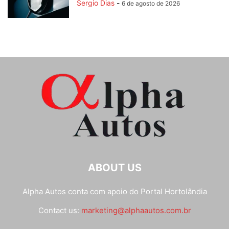
Sergio Dias
-
6 de agosto de 2026
ABOUT US
Alpha Autos conta com apoio do
Portal Hortolândia
Contact us:
marketing@alphaautos.com.br