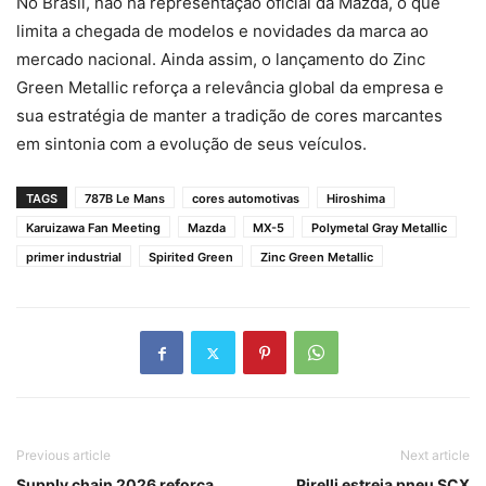
No Brasil, não há representação oficial da Mazda, o que
limita a chegada de modelos e novidades da marca ao
mercado nacional. Ainda assim, o lançamento do Zinc
Green Metallic reforça a relevância global da empresa e
sua estratégia de manter a tradição de cores marcantes
em sintonia com a evolução de seus veículos.
TAGS
787B Le Mans
cores automotivas
Hiroshima
Karuizawa Fan Meeting
Mazda
MX-5
Polymetal Gray Metallic
primer industrial
Spirited Green
Zinc Green Metallic
Previous article
Next article
Supply chain 2026 reforça
Pirelli estreia pneu SCX