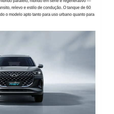
íbrido paralelo, híbrido em série e regenerativo —
sito, relevo e estilo de condução. O tanque de 60
ando o modelo apto tanto para uso urbano quanto para