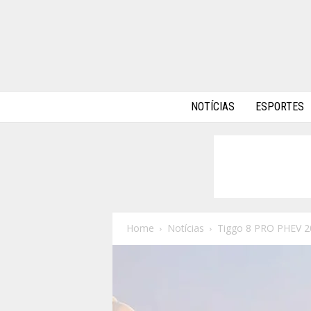
A
NOTÍCIAS
ESPORTES
l
p
h
a
A
u
t
o
Home
Notícias
Tiggo 8 PRO PHEV 20
s