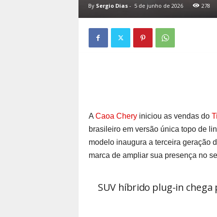
By
Sergio Dias
-
5 de junho de 2026
278
A
Caoa Chery
iniciou as vendas do
T
brasileiro em versão única topo de 
modelo inaugura a terceira geração d
marca de ampliar sua presença no se
SUV híbrido plug-in chega 