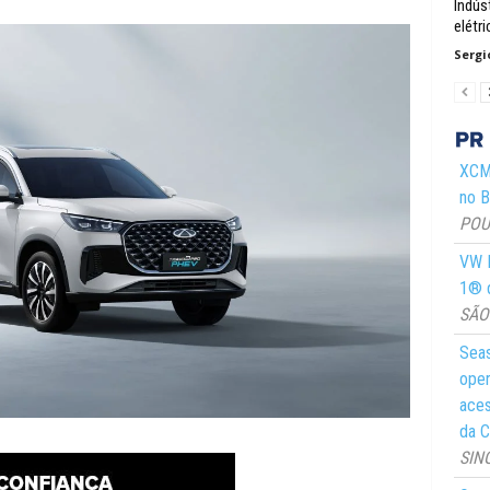
Indús
elétr
Sergi
XCMG
no Br
POUS
VW M
1® d
SÃO 
Seas
oper
aces
da C
SIN