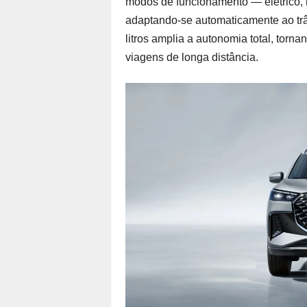
modos de funcionamento — elétrico, h
adaptando-se automaticamente ao trân
litros amplia a autonomia total, torn
viagens de longa distância.