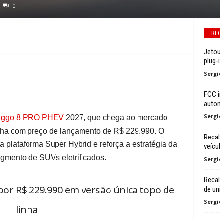
0
RE
Jetou
plug-i
Sergi
FCC i
autom
Sergi
iggo 8 PRO PHEV
2027, que chega ao mercado
linha com preço de lançamento de R$ 229.990. O
Recal
a plataforma Super Hybrid e reforça a estratégia da
veícu
gmento de SUVs eletrificados.
Sergi
Recal
por R$ 229.990 em versão única topo de
de un
Sergi
linha