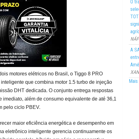
O tr
sele
TOTY
sign
agrí
NÁPO
A SA
entr
Amér
XANG
 dois motores elétricos no Brasil, o Tiggo 8 PRO
Mais 
 inteligente que combina motor 1.5 turbo de injeção
nsmissão DHT dedicada. O conjunto entrega respostas
ue imediato, além de consumo equivalente de até 36,1
km pelo ciclo PBEV.
erecer maior eficiência energética e desempenho em
ma eletrônico inteligente gerencia continuamente os