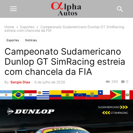
Home
Esportes
Campeonato Sudamericano Dunlop GT SimRacing
estreia com chancela da FIA
Esportes
Notícias
Campeonato Sudamericano
Dunlop GT SimRacing estreia
com chancela da FIA
240
0
By
Sergio Dias
-
6 de julho de 2026