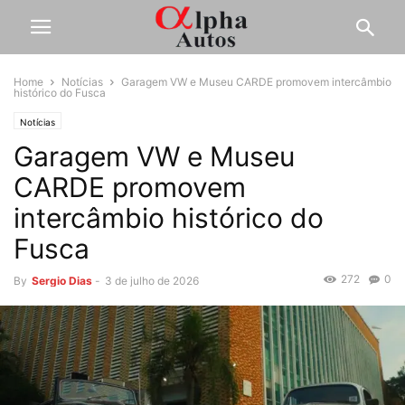
Home
Notícias
Garagem VW e Museu CARDE promovem intercâmbio
histórico do Fusca
Notícias
Garagem VW e Museu
CARDE promovem
intercâmbio histórico do
Fusca
272
0
By
Sergio Dias
-
3 de julho de 2026