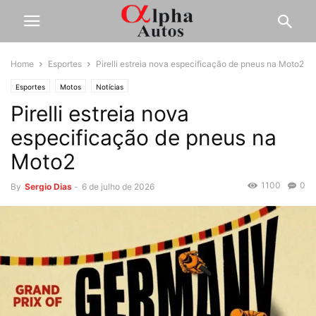
Home
Esportes
Pirelli estreia nova especificação de pneus na Moto2
Esportes
Motos
Notícias
Pirelli estreia nova
especificação de pneus na
Moto2
1100
0
By
Sergio Dias
-
6 de julho de 2026