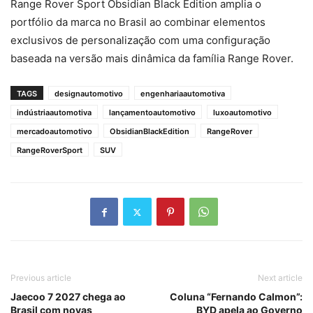
Range Rover Sport Obsidian Black Edition amplia o
portfólio da marca no Brasil ao combinar elementos
exclusivos de personalização com uma configuração
baseada na versão mais dinâmica da família Range Rover.
TAGS
designautomotivo
engenhariaautomotiva
indústriaautomotiva
lançamentoautomotivo
luxoautomotivo
mercadoautomotivo
ObsidianBlackEdition
RangeRover
RangeRoverSport
SUV
Previous article
Next article
Jaecoo 7 2027 chega ao
Coluna “Fernando Calmon”:
Brasil com novas
BYD apela ao Governo