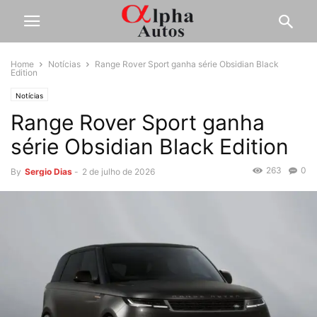
Home
Notícias
Range Rover Sport ganha série Obsidian Black
Edition
Notícias
Range Rover Sport ganha
série Obsidian Black Edition
263
0
By
Sergio Dias
-
2 de julho de 2026