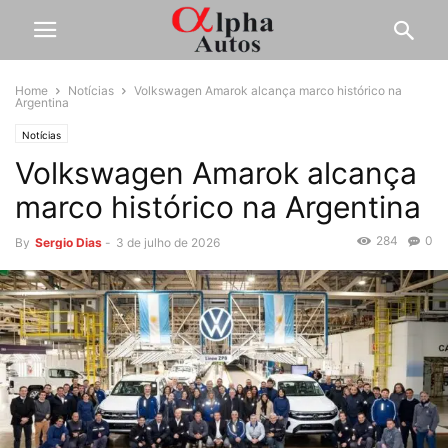
Home
Notícias
Volkswagen Amarok alcança marco histórico na
Argentina
Notícias
Volkswagen Amarok alcança
marco histórico na Argentina
284
0
By
Sergio Dias
-
3 de julho de 2026