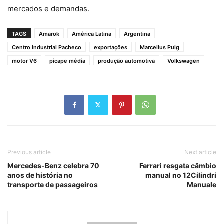
mercados e demandas.
TAGS
Amarok
América Latina
Argentina
Centro Industrial Pacheco
exportações
Marcellus Puig
motor V6
picape média
produção automotiva
Volkswagen
Previous article
Next article
Mercedes-Benz celebra 70
Ferrari resgata câmbio
anos de história no
manual no 12Cilindri
transporte de passageiros
Manuale