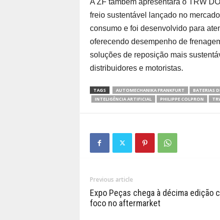
A ZF também apresentará o TRW DOT 
freio sustentável lançado no mercado
consumo e foi desenvolvido para ate
oferecendo desempenho de frenagem d
soluções de reposição mais sustentá
distribuidores e motoristas.
TAGS
AUTOMECHANIKA FRANKFURT
BATERIAS D
INTELIGÊNCIA ARTIFICIAL
PHILIPPE COLPRON
TR
Previous article
Expo Peças chega à décima edição 
foco no aftermarket