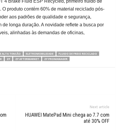
4 Brake Fluid ESP Recycled, primeiro fluido de
. O produto contém 60% de material reciclado pós-
nder aos padrões de qualidade e segurança,
e longa duração. A novidade reflete a busca por
veis, alinhadas às demandas de oficinas,
E ALTA TENSÃO
ELETROMOBILIDADE
FLUIDO DE FREIO RECICLADO
W
ZF
ZF AFTERMARKET
ZF PROMANAGER
Next article
com
HUAWEI MatePad Mini chega ao 7.7 com
até 30% OFF