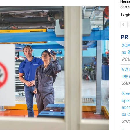
Henne
dos h
Sergi
XCMG
no Br
POUS
VW M
1® d
SÃO 
Seas
oper
aces
da C
SIN