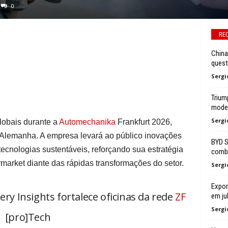
0
RE
China
quest
Sergi
Trium
mode
Sergi
lobais durante a
Automechanika
Frankfurt 2026,
Alemanha. A empresa levará ao público inovações
BYD S
tecnologias sustentáveis, reforçando sua estratégia
combu
ermarket diante das rápidas transformações do setor.
Sergi
Expor
ry Insights fortalece oficinas da rede
ZF
em ju
Sergi
[pro]Tech