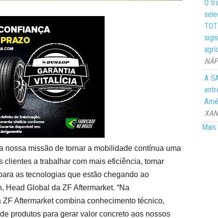
O tr
sele
TOTY
sign
agrí
NÁPO
A SA
entr
Amér
XANG
Mais 
da nossa missão de tornar a mobilidade contínua uma
s clientes a trabalhar com mais eficiência, tomar
 para as tecnologias que estão chegando ao
n, Head Global da ZF Aftermarket. “Na
ZF Aftermarket combina conhecimento técnico,
io de produtos para gerar valor concreto aos nossos