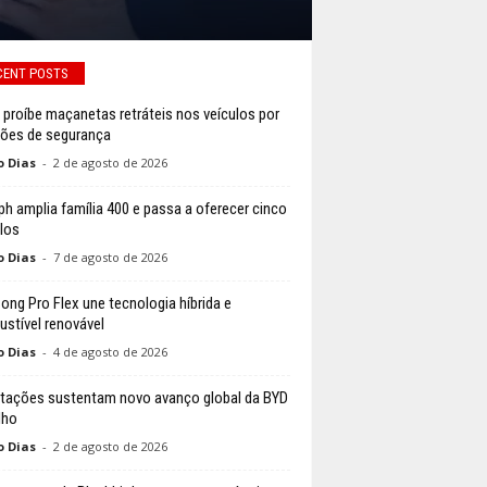
CENT POSTS
 proíbe maçanetas retráteis nos veículos por
ões de segurança
o Dias
-
2 de agosto de 2026
ph amplia família 400 e passa a oferecer cinco
los
o Dias
-
7 de agosto de 2026
ong Pro Flex une tecnologia híbrida e
stível renovável
o Dias
-
4 de agosto de 2026
tações sustentam novo avanço global da BYD
lho
o Dias
-
2 de agosto de 2026