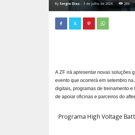
By
Sergio Dias
-
3 de julho de 2026
286
A ZF irá apresentar novas soluções g
evento que ocorrerá em setembro na 
digitais, programas de treinamento e 
de apoiar oficinas e parceiros do aft
Programa High Voltage Batte