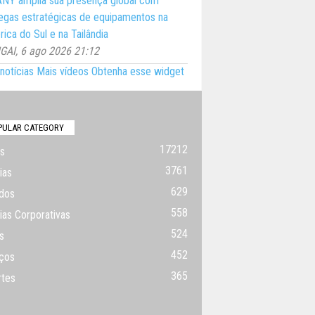
NY amplia sua presença global com
egas estratégicas de equipamentos na
ica do Sul e na Tailândia
AI, 6 ago 2026 21:12
notícias
Mais vídeos
Obtenha esse widget
PULAR CATEGORY
17212
s
3761
ias
629
dos
558
ias Corporativas
524
s
452
ços
365
rtes