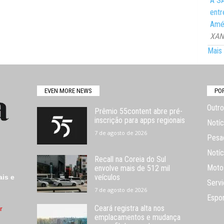
A SA
entr
Amér
XANG
Mais 
EVEN MORE NEWS
PO
Outro
Prêmio 55content abre pré-
inscrição para apps regionais
Notíc
7 de agosto de 2026
Pesa
Notíc
Recall na Coreia do Sul
Moto
envolve mais de 512 mil
veículos
ais e
Servi
7 de agosto de 2026
Espo
Ceará registra alta nos
r
emplacamentos e mudança