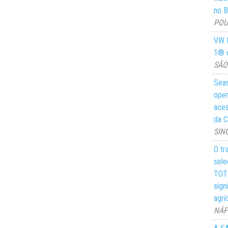
no Br
POUS
VW M
1® d
SÃO 
Seas
oper
aces
da C
SIN
O tr
sele
TOTY
sign
agrí
NÁPO