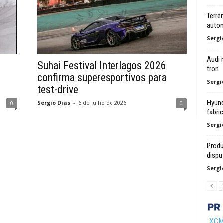
Terre
autom
Sergi
Audi 
Suhai Festival Interlagos 2026
tron
confirma superesportivos para
Sergi
test-drive
Hyunda
Sergio Dias
-
6 de julho de 2026
0
0
fabri
Sergi
Produ
dispu
Sergi
XCMG