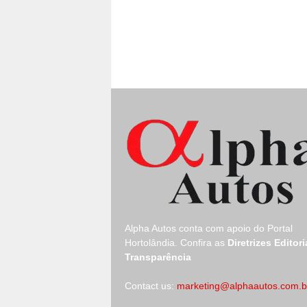
Alpha Autos conta com apoio do
Portal
Hortolândia.
Confira as
Diretrizes Editori
Transparência
Contact us:
marketing@alphaautos.com.b