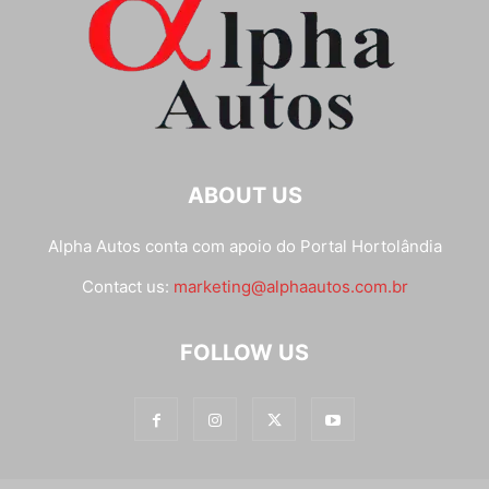
ABOUT US
Alpha Autos conta com apoio do
Portal Hortolândia
Contact us:
marketing@alphaautos.com.br
FOLLOW US