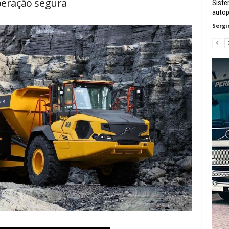
eração segura
Siste
auto
Sergi