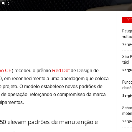
0
RE
Peuge
volta
Sergi
São P
táxi
Sergi
vo CE
) recebeu o prêmio
Red Dot
de Design de
50, em reconhecimento a uma abordagem que coloca
Fundo
do projeto. O modelo estabelece novos padrões de
chinê
e de operação, reforçando o compromisso da marca
Sergi
uipamentos.
Schae
mobil
 A50 elevam padrões de manutenção e
Sergi